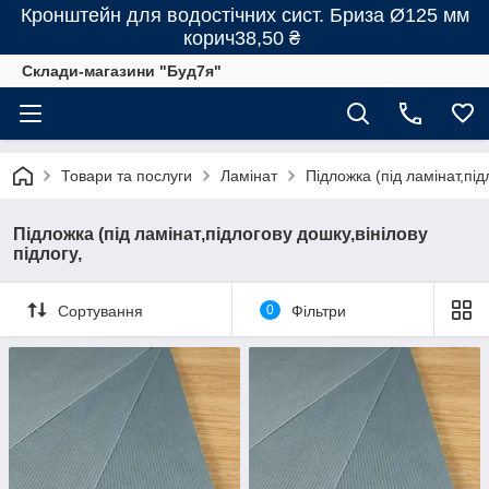
Кронштейн для водостічних сист. Бриза Ø125 мм
корич38,50 ₴
Склади-магазини "Буд7я"
Товари та послуги
Ламінат
Підложка (під ламінат,під
Підложка (під ламінат,підлогову дошку,вінілову
підлогу,
Сортування
0
Фільтри