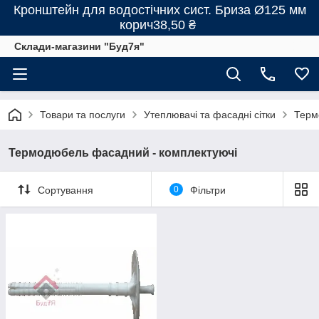
Кронштейн для водостічних сист. Бриза Ø125 мм
корич38,50 ₴
Склади-магазини "Буд7я"
Товари та послуги
Утеплювачі та фасадні сітки
Терм
Термодюбель фасадний - комплектуючі
Сортування
0
Фільтри