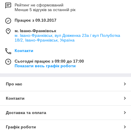
Ми допоможемо із вибором хвильового прозорого шиферу та
Рейтинг не сформований
Менше 5 відгуків за останній рік
максимально швидко доставимо товар до місця призначення.
Ціна на хвильовий прозорий шифер
Працює з 09.10.2017
Ми пропонуємо для наших клієнтів ціни зі складу на товар
європейської якості. Для того щоб не помилитись із вибором
м. Івано-Франківськ
прозорого шиферу - рекомендуємо ознайомитись з усією
м. Івано-Франківськ, вул Довженка 23а / вул Полуботка
18/2, Івано-Франківськ, Україна
інформацією на сайті про гофрований пластиковий шифер -
в описі до товару, а також у статті
"Так що таке
Контакти
склопластиковий шифер?"
.
Прозорий шифер Волнопласт
може бути 2 видів:
Сьогодні працює з 09:00 до 17:00
Показати весь графік роботи
Гофрований;
Плоский
.
Доставка товару здійснюється Новою Пошою, Автолюксом,
Про нас
Ін-Таймом в такі міста та області України: Івано-Франківськ,
Львів, Тернопіль, Одеса, Дніпро, Київ та Київська область,
Контакти
Харків, Херсон, Запоріжжя, Миколаїв, Рівне, Чернівці та інші...
Доставка та оплата
Графік роботи