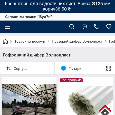
Кронштейн для водостічних сист. Бриза Ø125 мм
корич38,50 ₴
Склади-магазини "Буд7я"
Товари та послуги
Прозорий шифер Волнопласт
Го
Гофрований шифер Волнопласт
Сортування
0
Фільтри
Топ продажів