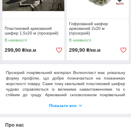
Гофрований шифер
Пластиковий армований
армований 2х20 м
шифер 1,5х20 м (прозорий)
(прозорий)
В наявності
В наявності
299,90
299,90
₴/кв.м
₴/кв.м
Прозорий покрівельний матеріал Волнопласт має унікальну
форму профілю, що добре позначається на показниках
жорсткості товару. Саме тому хвильовий пластиковий шифер
чудово справляється із великими навантаженнями та є
стійким до граду. Армований скловолокном покрівельний
матеріал стане у нагоді будь-якому господареві. З його
Показати все
допомогою можна втілити в життя цікаві архітектурні ідеї,
облаштувати дачну ділянку та багато іншого.
Гофрований шифер купити
Про нас
Ви можете купити продукцію італійського виробника
зателефонувавши нам або ж оформіть замовлення на сайті.