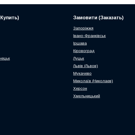
(Купить)
Замовити (Заказать)
Запоріжжя
Івано-Франківськ
Іршава
Кіровоград
нецьк
Луцьк
Львів (Львов)
Мукачево
Миколаїв (Николаев)
Херсон
Хмельницький