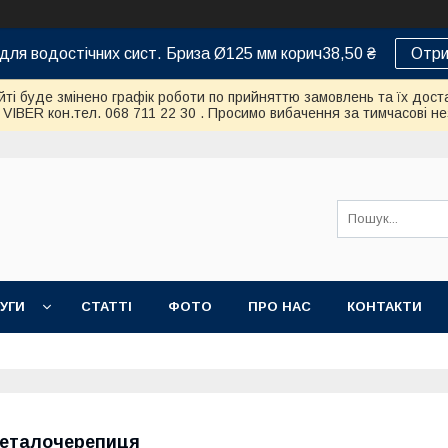
для водостічних сист. Бриза Ø125 мм корич38,50 ₴
Отри
айті буде змінено графік роботи по прийняттю замовлень та їх дост
IBER кон.тел. 068 711 22 30 . Просимо вибачення за тимчасові нез
УГИ
СТАТТІ
ФОТО
ПРО НАС
КОНТАКТИ
еталочерепиця