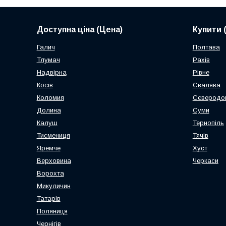
Доступна ціна (Цена)
Купити 
Галич
Полтава
Тлумач
Рахів
Надвірна
Рівне
Косів
Свалява
Коломия
Сєверодо
Долина
Суми
Калуш
Тернопіль
Тисмениця
Тячів
Яремче
Хуст
Верховина
Черкаси
Ворохта
Микуличин
Татарів
Поляниця
Чернігів