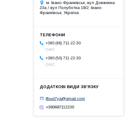
м. Івано-Франківськ, вул Довженка
23а / вул Полуботка 18/2, Івано-
Франківськ, Україна
+380 (68) 711-22-30
ОФІС
+380 (50) 711-22-30
ОФІС
ifbud7ya@gmail.com
+380687112230