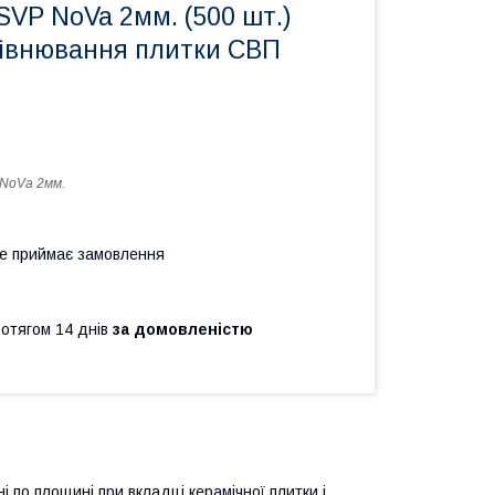
VP NoVa 2мм. (500 шт.)
івнювання плитки СВП
NoVa 2мм.
не приймає замовлення
ротягом 14 днів
за домовленістю
 по площині при вкладці керамічної плитки і