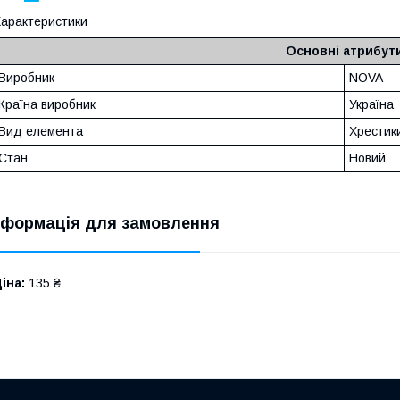
арактеристики
Основні атрибут
Виробник
NOVA
Країна виробник
Україна
Вид елемента
Хрестик
Стан
Новий
нформація для замовлення
іна:
135 ₴