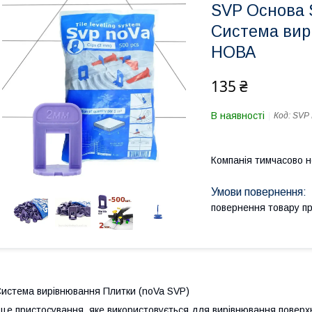
SVP Основа S
Система вир
НОВА
135 ₴
В наявності
Код:
SVP 
Компанія тимчасово 
повернення товару п
истема вирівнювання Плитки (noVa SVP)
 це пристосування, яке використовується для вирівнювання поверхні