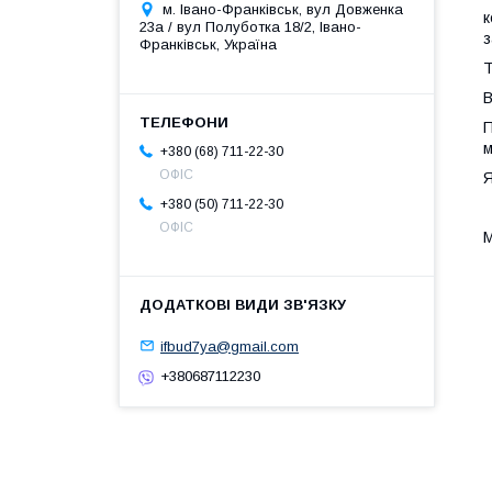
м. Івано-Франківськ, вул Довженка
к
23а / вул Полуботка 18/2, Івано-
з
Франківськ, Україна
Т
В
П
м
+380 (68) 711-22-30
ОФІС
Я
+380 (50) 711-22-30
ОФІС
М
ifbud7ya@gmail.com
+380687112230