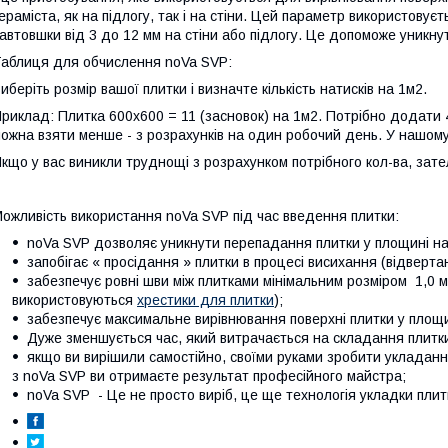
ераміста, як на підлогу, так і на стіни. Цей параметр використовує
автовшки від 3 до 12 мм на стіни або підлогу. Це допоможе уникну
аблиця для обчислення noVa SVP:
иберіть розмір вашої плитки і визначте кількість натисків на 1м2.
риклад: Плитка 600x600 = 11 (засновок) на 1м2. Потрібно додати 4
ожна взяти менше - з розрахунків на один робочий день. У нашому
кщо у вас виникли труднощі з розрахунком потрібного кол-ва, за
ожливість використання noVa SVP під час введення плитки:
noVa SVP дозволяє уникнути перепадання плитки у площині на
запобігає « просідання » плитки в процесі висихання (відверта
забезпечує ровні шви між плитками мінімальним розміром 1,0 
використовуються
хрестики для плитки
);
забезпечує максимальне вирівнювання поверхні плитки у площи
Дуже зменшується час, який витрачається на складання плитк
якщо ви вирішили самостійно, своїми руками зробити укладання
з noVa SVP ви отримаєте результат професійного майстра;
noVa SVP - Це не просто виріб, це ще технологія укладки плит