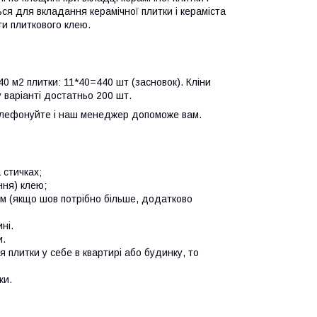
ться для вкладання керамічної плитки і кераміста
ти плиткового клею.
0 м2 плитки: 11*40=440 шт (засновок). Кліни
 варіанті достатньо 200 шт.
телефонуйте і наш менеджер допоможе вам.
 стичках;
ння) клею;
мм (якщо шов потрібно більше, додатково
ні.
и.
 плитки у себе в квартирі або будинку, то
ки.