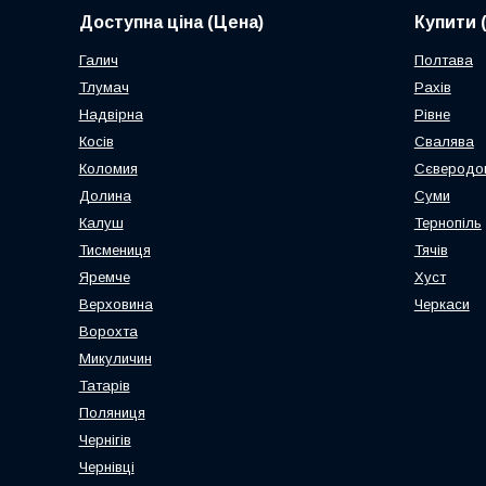
Доступна ціна (Цена)
Купити 
Галич
Полтава
Тлумач
Рахів
Надвірна
Рівне
Косів
Свалява
Коломия
Сєверодо
Долина
Суми
Калуш
Тернопіль
Тисмениця
Тячів
Яремче
Хуст
Верховина
Черкаси
Ворохта
Микуличин
Татарів
Поляниця
Чернігів
Чернівці