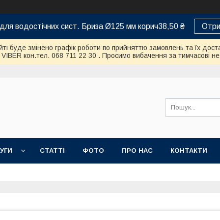
для водостічних сист. Бриза Ø125 мм корич38,50 ₴
Отри
айті буде змінено графік роботи по прийняттю замовлень та їх дост
IBER кон.тел. 068 711 22 30 . Просимо вибачення за тимчасові нез
УГИ
СТАТТІ
ФОТО
ПРО НАС
КОНТАКТИ