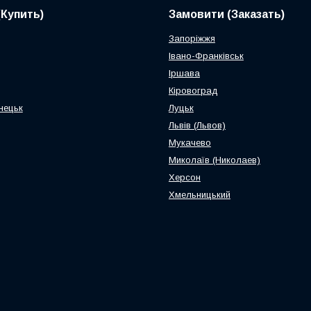
(Купить)
Замовити (Заказать)
Запоріжжя
Івано-Франківськ
Іршава
Кіровоград
нецьк
Луцьк
Львів (Львов)
Мукачево
Миколаїв (Николаев)
Херсон
Хмельницький